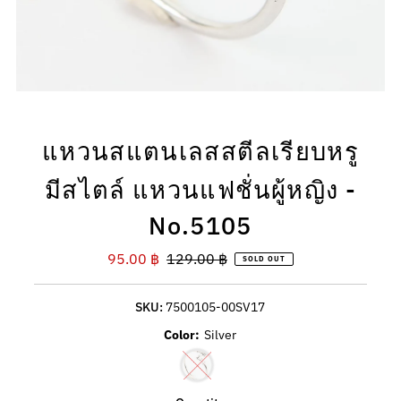
แหวนสแตนเลสสตีลเรียบหรู
มีสไตล์ แหวนแฟชั่นผู้หญิง -
No.5105
Sale
95.00 ฿
Regular
129.00 ฿
SOLD OUT
Price
Price
SKU:
7500105-00SV17
Color:
Silver
Variant sold out or unavailable