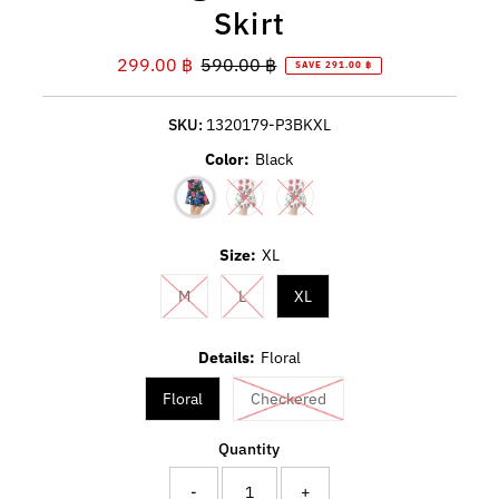
Skirt
Sale
299.00 ฿
Regular
590.00 ฿
SAVE 291.00 ฿
Price
Price
SKU:
1320179-P3BKXL
Color:
Black
Variant sold out or unavailable
Variant sold out or unavailabl
Size:
XL
Variant sold out or unavailable
Variant sold out or unavailable
M
L
XL
Details:
Floral
Variant sold out or unava
Floral
Checkered
Quantity
-
+