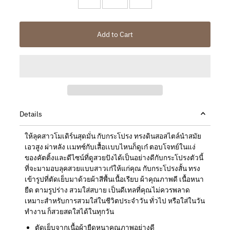
Details
ให้ลุคสาวโมเดิร์นสุดมั่น กับกระโปรง ทรงดินสอสไตล์นำสมัย
เอวสูง ผ่าหลัง เเมทซ์กับเสื้อเเบบไหนก็ดูเก๋ ตอบโจทย์ในแง่
ของคัตติ้งและดีไซน์ที่ดูสวยปังได้เป็นอย่างดีกับกระโปรงตัวนี้
ที่จะมามอบลุคสวยแบบสาวเก๋ให้แก่คุณ กับกระโปรงสั้น ทรง
เข้ารูปที่ตัดเย็บมาด้วยผ้าสีพื้นเนื้อเรียบ ผ้าคุณภาพดี เนื้อหนา
ยืด ตามรูปร่าง สวมใส่สบาย เป็นดีเทลที่คุณไม่ควรพลาด
เหมาะสำหรับการสวมใส่ในชีวิตประจำวัน ทั่วไป หรือใส่ในวัน
ทำงาน ก็สวยสดใสได้ในทุกวัน
ตัดเย็บจากเนื้อผ้ายืดหนาคุณภาพอย่างดี