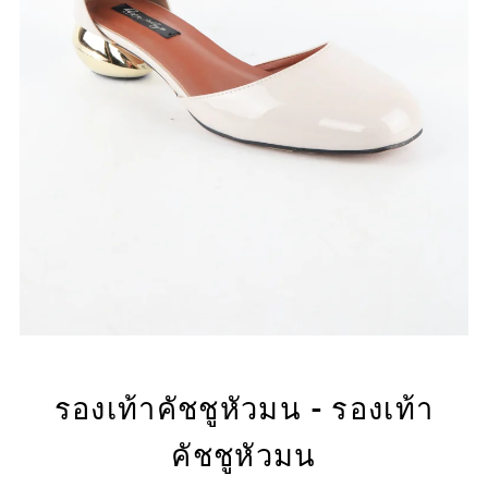
รองเท้าคัชชูหัวมน - รองเท้า
คัชชูหัวมน