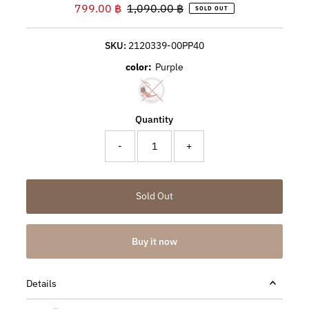
Sale
799.00 ฿
Regular
1,090.00 ฿
SOLD OUT
Price
Price
SKU:
2120339-00PP40
color:
Purple
Variant sold out or unavailable
Quantity
-
+
Buy it now
Details